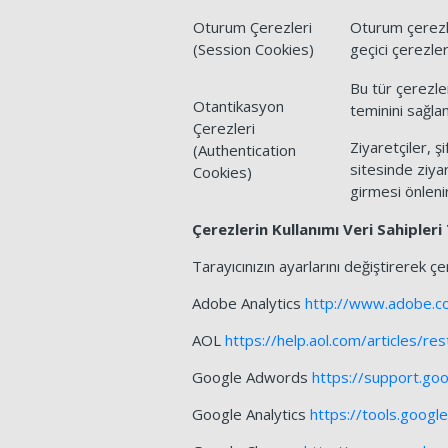
Oturum Çerezleri
Oturum çerezler
(Session Cookies)
geçici çerezler
Bu tür çerezle
Otantikasyon
teminini sağla
Çerezleri
Ziyaretçiler, ş
(Authentication
sitesinde ziyar
Cookies)
girmesi önlenir
Çerezlerin Kullanımı Veri Sahipleri
Tarayıcınızın ayarlarını değiştirerek çer
Adobe Analytics
http://www.adobe.co
AOL
https://help.aol.com/articles/r
Google Adwords
https://support.g
Google Analytics
https://tools.goog