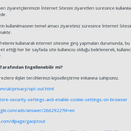
i ziyaretçilerimizin İnternet Sitesini ziyaretleri süresince kullanıla
dir.
rin kullanılmasının temel amacı ziyaretiniz süresince İnternet Sites
maktır.
ifrelerini kullanarak internet sitesine giriş yapmaları durumunda, bu 
et ettiği her bir sayfada site kullanıcısı olduğu belirlenerek, kullanı
.
 Tarafından Engellenebilir mi?
ezlere ilişkin tercihlerinizi kişiselleştirme imkanına sahipsiniz.
m/uk/privacy/opt-out.html
estore-security-settings-and-enable-cookie-settings-on-browser
oogle.com/ads/answer/2662922?hl=en
le.com/dlpage/gaoptout