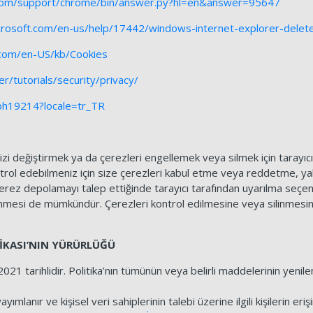
com/support/chrome/bin/answer.py?hl=en&answer=95647
icrosoft.com/en-us/help/17442/windows-internet-explorer-dele
a.com/en-US/kb/Cookies
/tutorials/security/privacy/
/ph19214?locale=tr_TR
inizi değiştirmek ya da çerezleri engellemek veya silmek için tarayıcı
ontrol edebilmeniz için size çerezleri kabul etme veya reddetme, yaln
çerez depolamayı talep ettiğinde tarayıcı tarafından uyarılma seç
inmesi de mümkündür. Çerezleri kontrol edilmesine veya silinmesine i
İTİKASI’NIN YÜRÜRLÜĞÜ
07.2021 tarihlidir. Politika’nın tümünün veya belirli maddelerinin yen
mlanır ve kişisel veri sahiplerinin talebi üzerine ilgili kişilerin eriş