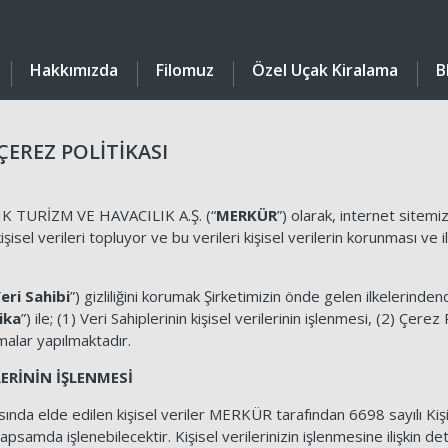
Hakkımızda
Filomuz
Özel Uçak Kiralama
B
 ÇEREZ POLİTİKASI
TURİZM VE HAVACILIK A.Ş. (“
MERKÜR
”) olarak, internet sitemi
kişisel verileri topluyor ve bu verileri kişisel verilerin korunması ve
eri Sahibi
”) gizliliğini korumak Şirketimizin önde gelen ilkelerindend
ika
”) ile; (1) Veri Sahiplerinin kişisel verilerinin işlenmesi, (2) Çerez 
amalar yapılmaktadır.
İLERİNİN İŞLENMESİ
sında elde edilen kişisel veriler MERKÜR tarafından 6698 sayılı Ki
apsamda işlenebilecektir. Kişisel verilerinizin işlenmesine ilişkin de