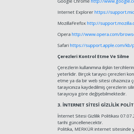
Google Chrome
http://www.google.
Internet Explorer
https://support.m
MozillaFirefox
http://support.mozill
Opera
http://www.opera.com/browser
Safari
https://support.apple.com/kb
Çerezleri Kontrol Etme Ve Silme
Çerezlerin kullanımına ilişkin tercihler
yeterlidir. Birçok tarayıcı çerezleri k
etme ya da bir web sitesi cihazınıza 
tarayıcınıza kaydedilmiş çerezlerin sil
tarayıcıya göre değişebilmektedir.
3. İNTERNET SİTESİ GİZLİLİK POL
İnternet Sitesi Gizlilik Politikası 07.
tarihi güncellenecektir.
Politika, MERKÜR internet sitesinde yayı