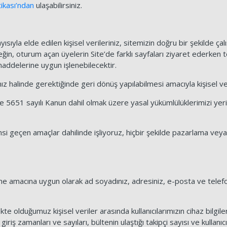
ikası’ndan
ulaşabilirsiniz.
sıyla elde edilen kişisel verileriniz, sitemizin doğru bir şekilde çal
ğin, oturum açan üyelerin Site’de farklı sayfaları ziyaret ederken 
addelerine uygun işlenebilecektir.
z halinde gerektiğinde geri dönüş yapılabilmesi amacıyla kişisel veri
ve 5651 sayılı Kanun dahil olmak üzere yasal yükümlülüklerimizi ye
ahsi geçen amaçlar dahilinde işliyoruz, hiçbir şekilde pazarlama vey
enme amacına uygun olarak ad soyadınız, adresiniz, e-posta ve telefo
kte olduğumuz kişisel veriler arasında kullanıcılarımızın cihaz bilgileri
e giriş zamanları ve sayıları, bültenin ulaştığı takipçi sayısı ve kullanı