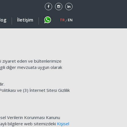
log
İletişim
TR
EN
/
zi ziyaret eden ve bültenlerimize
 ilgili diğer mevzuata uygun olarak
ir.
Politikası ve (3) İnternet Sitesi Gizlilik
şisel Verilerin Korunması Kanunu
taylı bilgilere web sitemizdeki
Kişisel