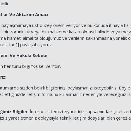
bilir.
araflar Ve Aktarım Amacı
 keyfi paylaşmamaya üst düzey önem veriyor ve bu konuda itinayla h
asal bir zorunluluk veya bir mahkeme kararı olması halinde veya meş
dırma hizmeti almakta olduğumuz ve verilerin saklanmasına yönelik o
es, Inc )] paylaşabiliyoruz.
ntemi Ve Hukuki Sebebi
an her türlü bilgi “kişisel veri”dir.
riz:
urumlarda sizden belirli bilgilerinizi paylaşmanızı isteyebiliriz. Böyle
aret ettiğinizde iletişim formunu kullanmanız nedeniyle vereceğiniz is
ğimiz Bilgiler
: İnternet sitemizi ziyaretiniz kapsamında kişisel ver
zi ziyaret etmeniz dolayısıyla teknik iletişim dosyaları olan çerezle