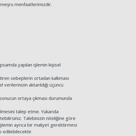
 ve meşru menfaatlerimizdir.
apsamda yapılan işlemin kişisel
ktiren sebeplerin ortadan kalkması
 verilerinizin aktarıldığı üçüncü
ir sonucun ortaya çıkması durumunda
rilmesini talep etme. Yukarıda
ebilirsiniz. Talebinizin niteliğine göre
işlemin ayrıca bir maliyet gerektirmesi
 edilebilecektir.