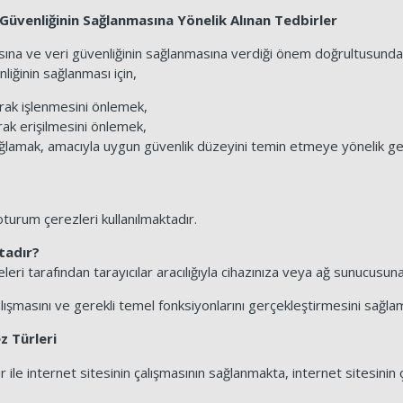
in Güvenliğinin Sağlanmasına Yönelik Alınan Tedbirler
nmasına ve veri güvenliğinin sağlanmasına verdiği önem doğrultusu
liğinin sağlanması için,
larak işlenmesini önlemek,
arak erişilmesini önlemek,
ağlamak, amacıyla uygun güvenlik düzeyini temin etmeye yönelik gerek
turum çerezleri kullanılmaktadır.
tadır?
teleri tarafından tarayıcılar aracılığıyla cihazınıza veya ağ sunucus
alışmasını ve gerekli temel fonksiyonlarını gerçekleştirmesini sağla
z Türleri
 ile internet sitesinin çalışmasının sağlanmakta, internet sitesinin 