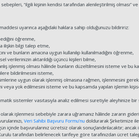
 sebepleri, “ilgili kişinin kendisi tarafından alenileştirilmiş olması”
 maddesi uyarınca aşağıdaki haklara sahip olduğunuzu bildiririz:
nmediğini öğrenme,
a ilişkin bilgi talep etme,
cını ve bunların amacına uygun kullanılıp kullanılmadığını öğrenme,
el verilerinizin aktarıldığı üçüncü kişileri bilme,
yanlış işlenmiş olması hâlinde bunların düzeltilmesini isteme ve bu k
şilere bildirilmesini isteme,
ükümlerine uygun olarak işlenmiş olmasına rağmen, işlenmesini gere
sini veya yok edilmesini isteme ve bu kapsamda yapılan işlemin kişisel
omatik sistemler vasıtasıyla analiz edilmesi suretiyle aleyhinize b
ırı olarak işlenmesi sebebiyle zarara uğramanız hâlinde zararın gide
vurularınızı,
Veri Sahibi Başvuru Formu’nu
doldurarak Şirketimize ilet
n içinde başvurularınız ücretsiz olarak sonuçlandırılacaktır; ancak 
urulu tarafından belirlenecek tarifeye göre tarafınızdan ücret talep